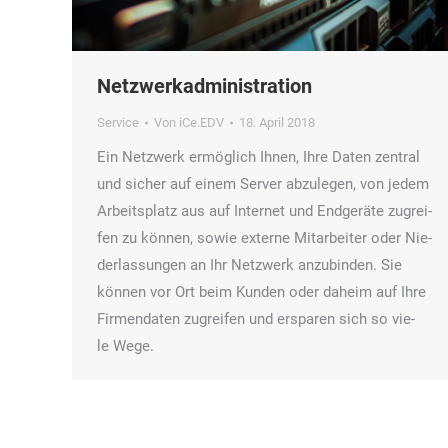
Netzwerkadministration
Service
Von
iCe.EDV
18. April 2018
Ein Netz­werk ermög­lich Ihnen, Ihre Daten zen­tral
und sicher auf einem Ser­ver abzu­le­gen, von jedem
Arbeits­platz aus auf Inter­net und End­ge­rä­te zugrei­
fen zu kön­nen, sowie exter­ne Mit­ar­bei­ter oder Nie­
der­las­sun­gen an Ihr Netz­werk anzu­bin­den. Sie
kön­nen vor Ort beim Kun­den oder daheim auf Ihre
Fir­men­da­ten zugrei­fen und erspa­ren sich so vie­
le Wege.