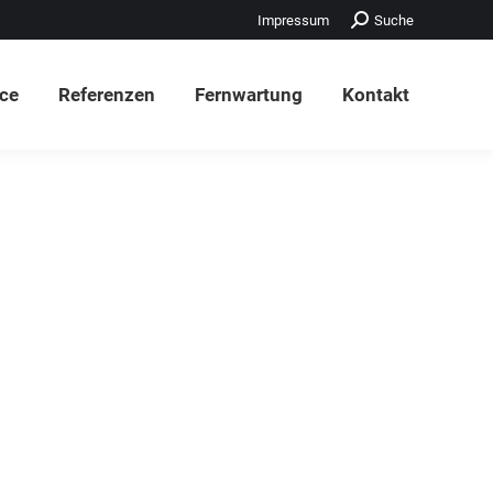
Search:
Impressum
Suche
ice
Referenzen
Fernwartung
Kontakt
ice
Referenzen
Fernwartung
Kontakt