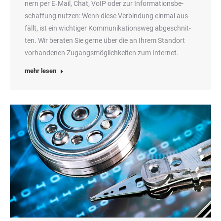
nern per E‑Mail, Chat, VoIP oder zur Infor­ma­ti­ons­be­
schaf­fung nut­zen: Wenn die­se Ver­bin­dung ein­mal aus­
fällt, ist ein wich­ti­ger Kom­mu­ni­ka­ti­ons­weg abge­schnit­
ten. Wir bera­ten Sie ger­ne über die an Ihrem Stand­ort
vor­han­de­nen Zugangs­mög­lich­kei­ten zum Internet.
mehr lesen