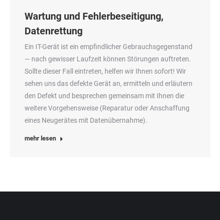
Wartung und Fehlerbeseitigung,
Datenrettung
Ein IT-Gerät ist ein emp­find­li­cher Gebrauchs­ge­gen­stand
— nach gewis­ser Lauf­zeit kön­nen Stö­run­gen auf­tre­ten.
Soll­te die­ser Fall ein­tre­ten, hel­fen wir Ihnen sofort! Wir
sehen uns das defek­te Gerät an, ermit­teln und erläu­tern
den Defekt und bespre­chen gemein­sam mit Ihnen die
wei­te­re Vor­ge­hens­wei­se (Repa­ra­tur oder Anschaf­fung
eines Neu­ge­rä­tes mit Datenübernahme).
mehr lesen