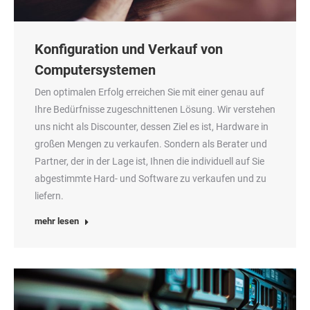
Konfiguration und Verkauf von
Computersystemen
Den opti­ma­len Erfolg errei­chen Sie mit einer genau auf
Ihre Bedürf­nis­se zuge­schnit­te­nen Lösung. Wir ver­ste­hen
uns nicht als Dis­coun­ter, des­sen Ziel es ist, Hard­ware in
gro­ßen Men­gen zu ver­kau­fen. Son­dern als Bera­ter und
Part­ner, der in der Lage ist, Ihnen die indi­vi­du­ell auf Sie
abge­stimm­te Hard- und Soft­ware zu ver­kau­fen und zu
liefern.
mehr lesen