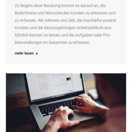
Zu Beginn einer Bera­tung kommt es dar­auf an, die
Bedürf­nis­se und Wün­sche des Kun­den zu erken­nen und
zu erfas­sen. Wir neh­men uns Zeit, die Geschäf­te unse­rer
Kun­den und die dazu­zu­ge­hö­ri­gen Arbeits­ab­läu­fe aus­
führ­lich ken­nen zu ler­nen und die Auf­ga­ben oder Pro­
blem­stel­lun­gen im Gesam­ten zu erfassen.
mehr lesen