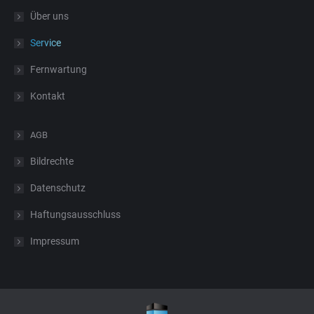
in
in
opens
in
Über uns
new
new
in
new
Service
window
window
new
window
window
Fernwartung
Kontakt
AGB
Bildrechte
Datenschutz
Haftungsausschluss
Impressum