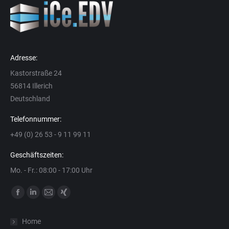
Adresse:
Kastorstraße 24
56814 Illerich
Deutschland
Telefonnummer:
+49 (0) 26 53 - 9 11 99 11
Geschäftszeiten:
Mo. - Fr.: 08:00 - 17:00 Uhr
Finden Sie uns auf:
Facebook
Linkedin
E-
XING
page
page
Mail
page
Home
opens
opens
page
opens