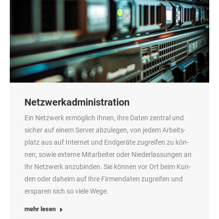
Netzwerkadministration
Ein Netz­werk ermög­lich Ihnen, Ihre Daten zen­tral und
sicher auf einem Ser­ver abzu­le­gen, von jedem Arbeits­
platz aus auf Inter­net und End­ge­rä­te zugrei­fen zu kön­
nen, sowie exter­ne Mit­ar­bei­ter oder Nie­der­las­sun­gen an
Ihr Netz­werk anzu­bin­den. Sie kön­nen vor Ort beim Kun­
den oder daheim auf Ihre Fir­men­da­ten zugrei­fen und
erspa­ren sich so vie­le Wege.
mehr lesen