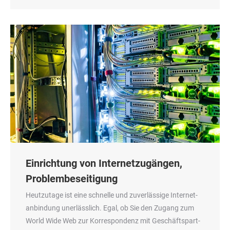
Einrichtung von Internetzugängen,
Problembeseitigung
Heut­zu­ta­ge ist eine schnel­le und zuver­läs­si­ge Inter­net­
an­bin­dung uner­läss­lich. Egal, ob Sie den Zugang zum
World Wide Web zur Kor­re­spon­denz mit Geschäfts­part­