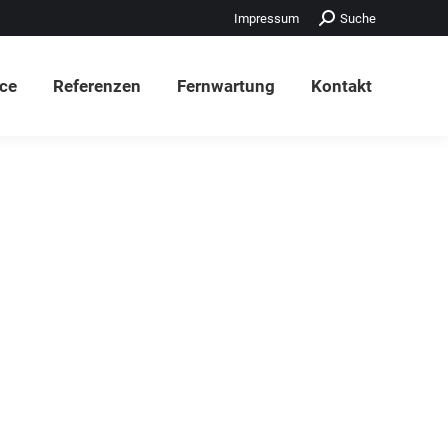
Search:
Impressum
Suche
ice
Referenzen
Fernwartung
Kontakt
ice
Referenzen
Fernwartung
Kontakt