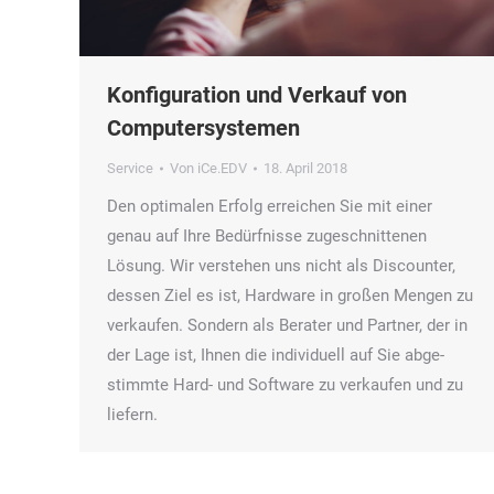
Konfiguration und Verkauf von
Computersystemen
Service
Von
iCe.EDV
18. April 2018
Den opti­ma­len Erfolg errei­chen Sie mit einer
genau auf Ihre Bedürf­nis­se zuge­schnit­te­nen
Lösung. Wir ver­ste­hen uns nicht als Dis­coun­ter,
des­sen Ziel es ist, Hard­ware in gro­ßen Men­gen zu
ver­kau­fen. Son­dern als Bera­ter und Part­ner, der in
der Lage ist, Ihnen die indi­vi­du­ell auf Sie abge­
stimm­te Hard- und Soft­ware zu ver­kau­fen und zu
liefern.