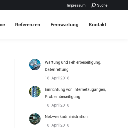
Search:
Impressum
Suche
ice
Referenzen
Fernwartung
Kontakt
ice
Referenzen
Fernwartung
Kontakt
Wartung und Fehlerbeseitigung,
Datenrettung
18. April 2018
Einrichtung von Internetzugängen,
Problembeseitigung
18. April 2018
Netzwerkadministration
18. April 2018