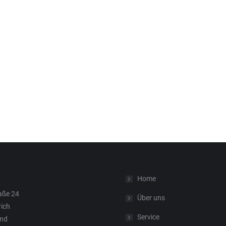
Home
aße 24
Über uns
rich
Service
and