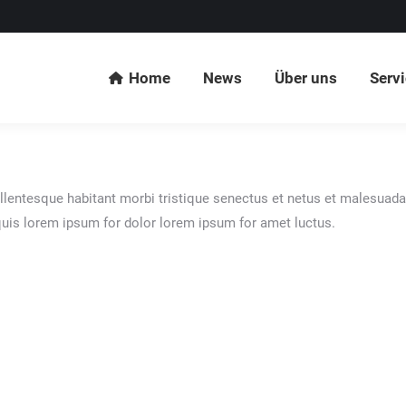
Home
News
Über uns
Serv
Home
News
Über uns
Serv
l­len­tes­que habi­tant mor­bi tris­tique senec­tus et netus et male­sua­da
s, quis lorem ipsum for dolor lorem ipsum for amet luctus.