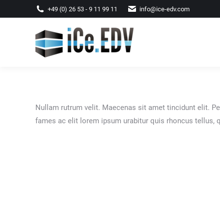
+49 (0) 26 53 - 9 11 99 11
info@ice-edv.com
Null­am rut­rum velit. Mae­ce­nas sit amet tin­cidunt elit. Pe
fames ac elit lorem ipsum urab­i­tur quis rhon­cus tel­lu