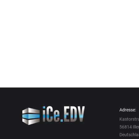
Adresse:
Kastorstr
56814 Ille
Deutschl